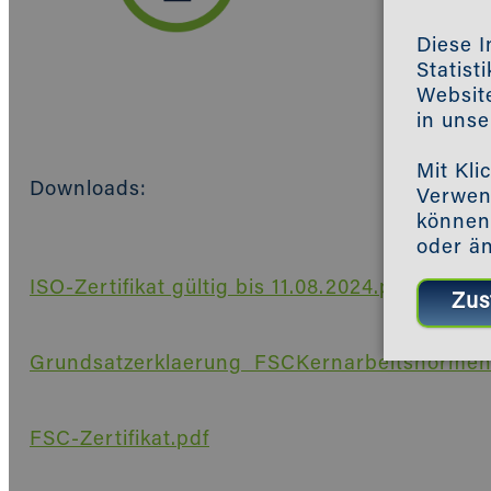
Diese I
Statist
Website
in uns
Mit Kli
Downloads:
Verwend
können 
oder ä
ISO-Zertifikat gültig bis 11.08.2024.pdf
Grundsatzerklaerung_FSCKernarbeitsnormen
FSC-Zertifikat.pdf