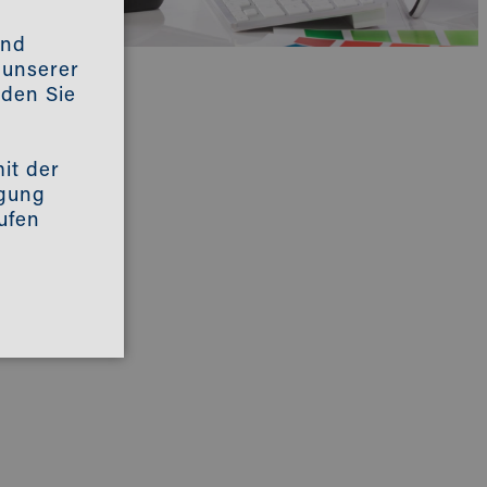
und
t unserer
nden Sie
it der
igung
ufen